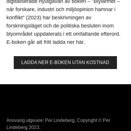
digitaliserade nyutgåvan av boken – ”Blylarmet –
när forskare, industri och miljöopinion hamnar i
konflikt” (2023) har beskrivningen av
forskningsläget och de politiska besluten inom
blyområdet uppdaterats i ett omfattande efterord.
E-boken går att fritt ladda ner här.
LADDA NER E-BOKEN UTAN KOSTNAD
Ansvarig utgivare: Per Lindeberg, Copyright © Per
Lindeberg 2023.