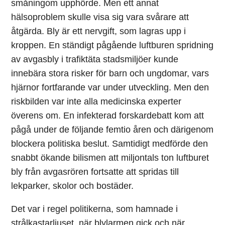
småningom upphörde. Men ett annat
hälsoproblem skulle visa sig vara svårare att
åtgärda. Bly är ett nervgift, som lagras upp i
kroppen. En ständigt pågående luftburen spridning
av avgasbly i trafiktäta stadsmiljöer kunde
innebära stora risker för barn och ungdomar, vars
hjärnor fortfarande var under utveckling. Men den
riskbilden var inte alla medicinska experter
överens om. En infekterad forskardebatt kom att
pågå under de följande femtio åren och därigenom
blockera politiska beslut. Samtidigt medförde den
snabbt ökande bilismen att miljontals ton luftburet
bly från avgasrören fortsatte att spridas till
lekparker, skolor och bostäder.
Det var i regel politikerna, som hamnade i
strålkastarljuset, när blylarmen gick och när