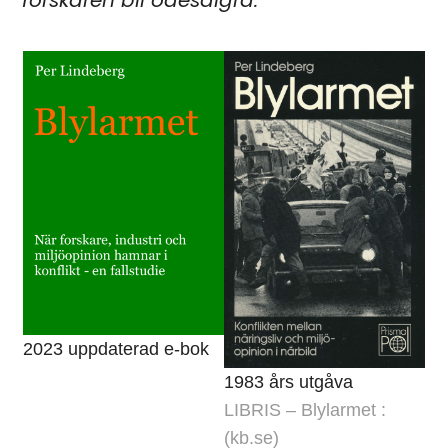
forskaren bli ödesdigra.
2023 uppdaterad e-bok
1983 års utgåva
LIBRIS – Blylarmet :
(kb.se)